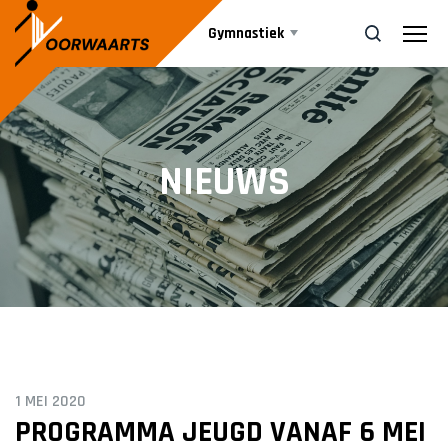
Gymnastiek
Aanbod
ZOEK
NIEUWS
Agenda
JEUGD DANS
Ballet
Nieuws
Jazzdans
JEUGD GYM
Informatie
Kleutergym
Bestuur
1 MEI 2020
Peutergym
Vrijwilliger worden
PROGRAMMA JEUGD VANAF 6 MEI
Leiding
Turnen